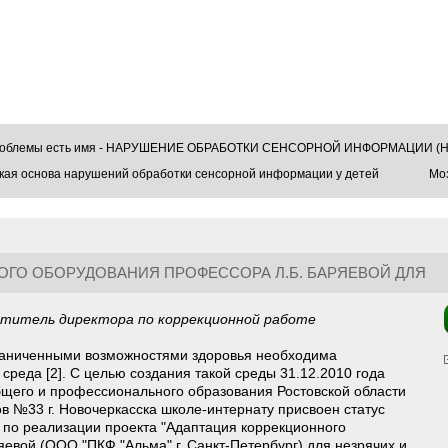
проблемы есть имя - НАРУШЕНИЕ ОБРАБОТКИ СЕНСОРНОЙ ИНФОРМАЦИИ (Н
кая основа нарушений обработки сенсорной информации у детей
Моз
ГО ОБОРУДОВАНИЯ ПРОФЕССОРА Л.Б. БАРЯЕВОЙ ДЛЯ
ИХ ДЕТЕЙ
титель директора по коррекционной работе
граниченными возможностями здоровья необходима
реда [2]. С целью создания такой среды 31.12.2010 года
щего и профессионального образования Ростовской области
ов №33 г. Новочеркасска школе-интернату присвоен статус
по реализации проекта "Адаптация
коррекционного
евой (ООО "ПКФ "Альма" г. Санкт-Петербург) для незрячих и