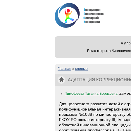
А у 
Была открыта биологичес
Главная
»
слепые
Вы здесь
АДАПТАЦИЯ КОРРЕКЦИОННО
НЕЗРЯЧИХ И СЛАБОВИДЯЩ
замес
Тимофеева Татьяна Борисовна
,
Для целостного развития детей с о
полифункциональная интерактивная с
приказом №1038 по министерству об
ГКОУ РО школе интернату III, IV вид
областной инновационной площадки 
оборудования профессора Л. Б. Баря