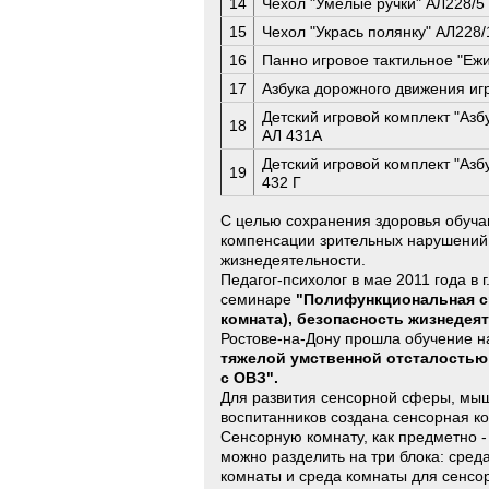
14
Чехол "Умелые ручки" АЛ228/5
15
Чехол "Укрась полянку" АЛ228/
16
Панно игровое тактильное "Ежи
17
Азбука дорожного движения игр
Детский игровой комплект "Азб
18
АЛ 431А
Детский игровой комплект "Азб
19
432 Г
С целью сохранения здоровья обуч
компенсации зрительных нарушений 
жизнедеятельности.
Педагог-психолог в мае 2011 года в 
семинаре
"
Полифункциональная ср
комната), безопасность жизнедея
Ростове-на-Дону прошла обучение 
тяжелой умственной отсталостью
с ОВЗ".
Для развития сенсорной сферы, мы
воспитанников создана сенсорная к
Сенсорную комнату, как предметно
можно разделить на три блока: сред
комнаты и среда комнаты для сенсор