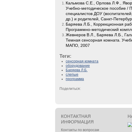
Кальмова С.Е., Орлова Л.Ф., Яво
Учебно-методическое пособие / П
специалистов ДОУ (воспитателей,
др.) и родителей, Санкт-Петербу
Баряева Л.Б., Коррекционная ра
Программно-методический компле
Жевнеров В.Л., Баряева Л.Б., Г
Темная сенсорная комната. Учебн
МАПО, 2007
Теги:
сенсорная комната
оборудование
Баряева Л.Б.
слепые
программа
Поделиться:
КОНТАКТНАЯ
Н
ИНФОРМАЦИЯ
Контакты по вопросам