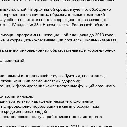
нкциональной интерактивной среды; изучение, обобщение
внедрение инновационных образовательных технологий,
а учебно-воспитательного и коррекционно-развивающего
а III, IV видов № 33 г. Новочеркасска Ростовской области.
ализации программы инновационной площадки до 2013 года;
ный и коррекционно-развивающий процессы школы-интерната
 развития инновационных образовательных и коррекционно-
 технологий.
ональной интерактивной среды обучения, воспитания,
с ограниченными возможностями здоровья;
ления, и формирования компенсаторных функций организма
я воспитанников;
ции зрительных нарушений незрячего школьника;
а на преодоление переживаний в связи с осознанием
 в среде здоровых людей;
едагогического статуса работников школы-интерната.
ения ожидаемых результатов в марте 2011 года, с помощью