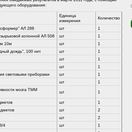
едующего оборудования:
Единица
Количество
измерения
нсформер" АЛ 288
шт
1
узырьковой колонной АЛ 508
шт
1
ом 10м
шт
1
дный дождь", 100 нит.
шт
1
шт
1
шт
1
ния световыми приборами
шт
1
шт
1
ивности мозга ТММ
шт
1
дметов
шт
1
едметов
шт
2
5
шт
2
8/4
шт
1