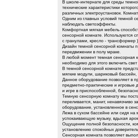
В школе-интернате для среды темн
технические характеристики которо
различных электроустановок. Комна
Одним из главных условий темной се
наблюдать светоэффекты.
Комфортная мягкая мебель способст
сенсорной комнате. Используются с
с гранулами, кресло - трансформер )
Дизайн темной сенсорной комнаты п
передвижении в полу мраке.
В любой момент темная сенсорная к
необходимо для этого включить свет
В темной сенсорной комнате предст
мягкие модули, шариковый бассейн, 
Данное оборудование позволяет в п
предметно-практические и игровые 
и игре в приспособленной, безопасн
Темную сенсорную комнату мы постар
переливается, манит, ненавязчиво з
оборудование, установленное в сенс
Лежа в сухом бассейне или сидя на 
успокаивающую музыку, вдыхая аром
Ощущение полной безопасности, ко
установлению спокойных доверитель
Сенсорная комната позволяет выпол