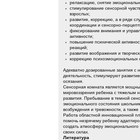
релаксацию, снятие эмоциональн
стимулирование сенсорной чувств
взрослых;
развитие, коррекцию, а в ряде с
координации и сенсорно-перцепт
фиксирование внимания и управл
активности;
повышение психической активнос
реакций;
развитие воображения и творческ
коррекцию психоэмоциональных 
Адекватно дозированные занятия с 
деятельность, стимулируют развитие 
осязания.
Сенсорная комната является мощны
мировоззрения ребенка с тяжелым н
развития. Пребывание в темной сен
эмоционального состояния школьник
возбуждения и тревожности, а также
Работа областной инновационной пл
помочь незрячему ребенку адаптиро
создать атмосферу эмоционального 
своих силах.
Литература