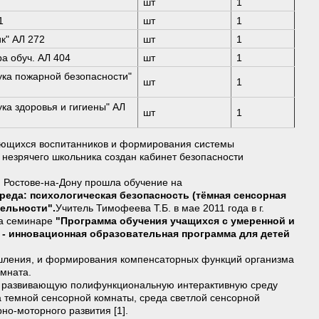
шт
1
1
шт
1
к" АЛ 272
шт
1
а обуч. АЛ 404
шт
1
ука пожарной безопасности"
шт
1
ука здоровья и гигиены" АЛ
шт
1
ающихся воспитанников и формирования системы
незрячего школьника создан кабинет безопасности
г. Ростове-на-Дону прошла обучение на
еда: психологическая безопасность (тёмная сенсорная
тельности
".
Учитель Тимофеева Т.Б.
в мае 2011 года в г.
на семинаре
"Программа обучения учащихся с умеренной и
 - инновационная образовательная программа для детей
шления, и формирования компенсаторных функций организма
омната.
 - развивающую полифункциональную интерактивную среду
а темной сенсорной комнаты, среда светлой сенсорной
но-моторного развития [1].