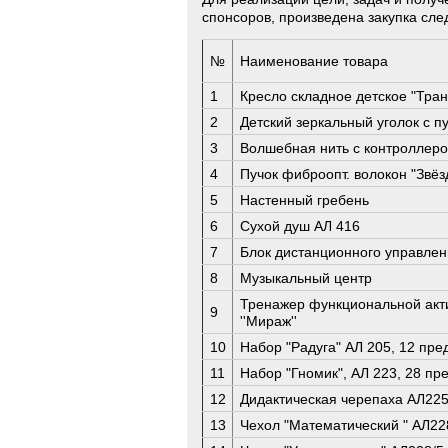
спонсоров, произведена закупка сл
№
Наименование товара
1
Кресло складное детское "Тра
2
Детский зеркальный уголок с п
3
Волшебная нить с контроллер
4
Пучок фиброопт. волокон "Звёз
5
Настенный гребень
6
Сухой душ АЛ 416
7
Блок дистанционного управле
8
Музыкальный центр
Тренажер функциональной акт
9
''Мираж''
10
Набор "Радуга" АЛ 205, 12 пре
11
Набор "Гномик", АЛ 223, 28 пр
12
Дидактическая черепаха АЛ22
13
Чехол "Математический " АЛ22