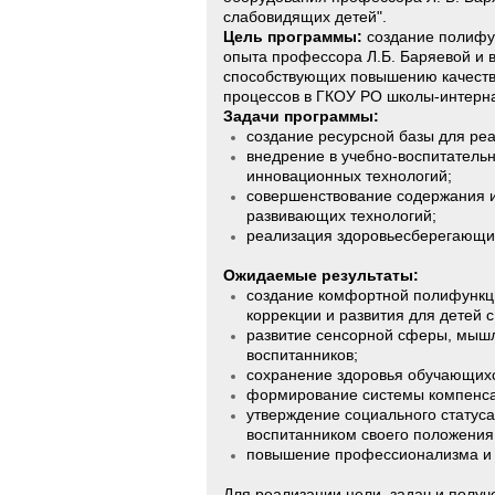
слабовидящих детей".
Цель программы:
создание полифу
опыта профессора Л.Б. Баряевой и 
способствующих повышению качеств
процессов в ГКОУ РО
школы-интернат
Задачи программы:
создание ресурсной базы для ре
внедрение в учебно-воспитатель
инновационных технологий;
совершенствование содержания и
развивающих технологий;
реализация здоровьесберегающих
Ожидаемые результаты:
создание комфортной полифункци
коррекции и развития для детей 
развитие сенсорной сферы, мыш
воспитанников;
сохранение здоровья обучающихс
формирование системы компенса
утверждение социального статус
воспитанником своего положения
повышение профессионализма и п
Для реализации цели, задач и получ