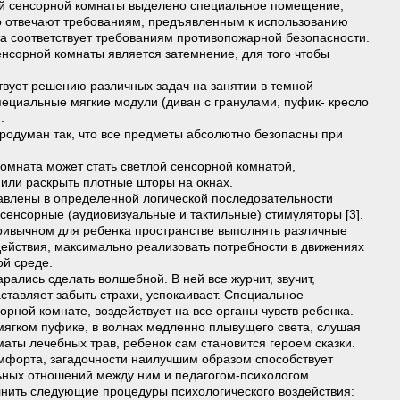
ой сенсорной комнаты выделено специальное помещение,
го отвечают требованиям, предъявленным к использованию
та соответствует требованиям противопожарной безопасности.
нсорной комнаты является затемнение, для того чтобы
вует решению различных задач на занятии в темной
пециальные мягкие модули (диван с гранулами, пуфик- кресло
.
родуман так, что все предметы абсолютно безопасны при
омната может стать светлой сенсорной комнатой,
 или раскрыть плотные шторы на окнах.
авлены в определенной логической последовательности
сенсорные (аудиовизуальные и тактильные) стимуляторы [3].
ривычном для ребенка пространстве выполнять различные
действия, максимально реализовать потребности в движениях
ой среде.
ались сделать волшебной. В ней все журчит, звучит,
аставляет забыть страхи, успокаивает. Специальное
орной комнате, воздействует на все органы чувств ребенка.
мягком пуфике, в волнах медленно плывущего света, слушая
аты лечебных трав, ребенок сам становится героем сказки.
мфорта, загадочности наилучшим образом способствует
ных отношений между ним и педагогом-психологом.
нить следующие процедуры психологического воздействия: