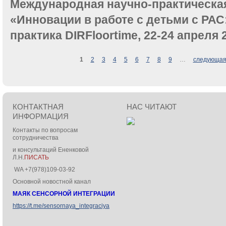
Международная научно-практическа
«Инновации в работе с детьми с РАС
практика DIRFloortime, 22-24 апреля 
Страницы
1
2
3
4
5
6
7
8
9
…
следующая
КОНТАКТНАЯ
НАС ЧИТАЮТ
ИНФОРМАЦИЯ
Контакты по вопросам
сотрудничества
и консультаций Ененковой
Л.Н.
ПИСАТЬ
WA +7(978)109-03-92
Основной новостной канал
МАЯК СЕНСОРНОЙ ИНТЕГРАЦИИ
https://t.me/sensornaya_integraciya