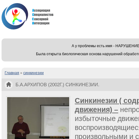
А у проблемы есть имя - НАРУШЕ
Была открыта биологическая основа нарушений обработ
Главная
»
синкинезии
Вы здесь
Б.А.АРХИПОВ (2002Г.) СИНКИНЕЗИИ.
Синкинезии ( со
движения) –
непро
избыточные движе
воспроизводящиес
произвольными и с