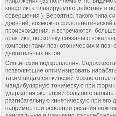
напряжения (выполняемые, по-видимом
конфликта планируемого действия и в
совершения ). Вероятно, такого типа с
древний, возможно филогенетический 
происхождения, и встречаются больше
практике, поскольку связаны с вокаль
компонентами познотонических и позн
двигательных актов.
Синкинезии подкрепления: Содружеств
позволяющие оптимизировать нарабат
таким видам синкинезий можно отнести
мандибулярную тоническую при форми
удержания экстензии большого пальца 
разгибательную кинетическую при его д
например при освоении резания ножниц
лингвальную и манульно-пальпебральн