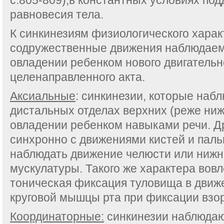
с.805-809),в константных условиях по
равновесия тела.
К синкинезиям физиологического харак
содружественные движения наблюдаем
овладении ребенком нового двигательн
целенаправленного акта.
Аксиальные
: синкинезии, которые наб
дистальных отделах верхних (реже ниж
овладении ребенком навыками речи. Др
синхронно с движениями кистей и паль
наблюдать движение челюсти или нижн
мускулатуры. Такого же характера вов
тоническая фиксация туловища в движе
круговой мышцы рта при фиксации взо
Координаторные:
синкинезии наблюдают