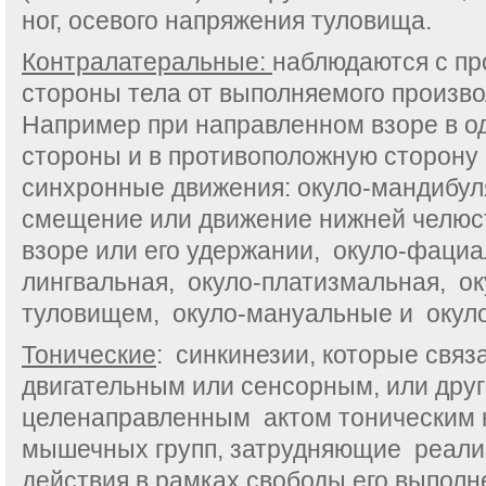
ног, осевого напряжения туловища.
Контралатеральные:
наблюдаются с п
стороны тела от выполняемого произво
Например при направленном взоре в од
стороны и в противоположную сторону
синхронные движения: окуло-мандибул
смещение или движение нижней челюс
взоре или его удержании, окуло-фациа
лингвальная, окуло-платизмальная, ок
туловищем, окуло-мануальные и окул
Тонические
: синкинезии, которые свя
двигательным или сенсорным, или дру
целенаправленным актом тоническим
мышечных групп, затрудняющие реали
действия в рамках свободы его выполн