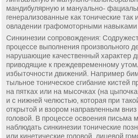
мандибулярную и мануально- фациаль
генерализованные как тонические так 
овладении графомоторными навыками (
Синкинезии сопровождения: Содружес
процессе выполнения произвольного де
нарушающие качественный характер дв
приводящие к преждевременному утом
избыточности движений. Например б
тыльное тоническое сгибание кистей п
на пятках или на мысочках (на цыпочках
и с нижней челюстью, которая при тако
открытой и взором направленным вниз
головой. В процессе освоения письма 
наблюдать синкинезии тонические поз
или кинетические головой, лицевой гом