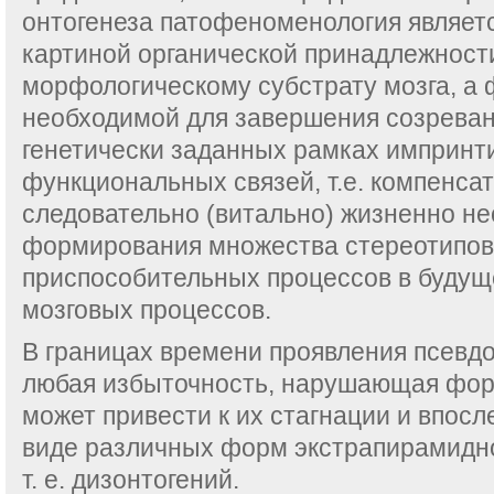
онтогенеза патофеноменология являет
картиной органической принадлежности
морфологическому субстрату мозга, а
необходимой для завершения созреван
генетически заданных рамках импринт
функциональных связей, т.е. компенса
следовательно (витально) жизненно н
формирования множества стереотипов
приспособительных процессов в буду
мозговых процессов.
В границах времени проявления псевд
любая избыточность, нарушающая фо
может привести к их стагнации и впосл
виде различных форм экстрапирамидно
т. е. дизонтогений.