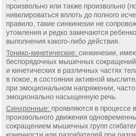
произвольно или также произвольно (п
нивелироваться вплоть до полного исче
правило, такие синкинезии не сопрово
утомления и редко замечаются ребенк
выполнения какого-либо действия.
Тонико-кинетические:
синкинезии, име
беспорядочных мышечных сокращений к
и кинетических в различных частях тел
в покое, в состоянии активной мыслит
при эмоциональном напряжении, част
эмоционально насыщенную речь.
Синхронные:
проявляются в процессе 
произвольного движения одновремен
сокращением мышечных групп сгибател
конечности или разгибателей при разги