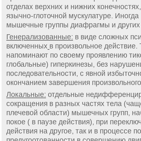
отделах верхних и нижних конечностях,
язычно-глоточной мускулатуре. Иногда
мышечные группы диафрагмы и других
Генерализованные:
в виде сложных пс
включенных
в произвольное действие. 
напоминают по своему проявлению тик
глобальные) гиперкинезы, без нарушен
последовательности, с явной избыточ
окончанием завершения произвольного
Локальные:
отдельные недифференци
сокращения в разных частях тела (чащ
плечевой области) мышечных групп, н
покое ( в паузе действия), при переклю
действия на другое, так и в процессе п
предугоотованности в совершению двиг