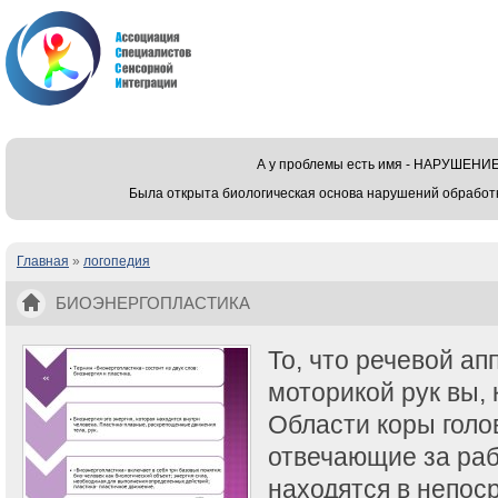
А у проблемы есть имя - НАРУШЕ
Была открыта биологическая основа нарушений обработ
Главная
»
логопедия
Вы здесь
БИОЭНЕРГОПЛАСТИКА
То, что речевой ап
моторикой рук вы,
Области коры голов
отвечающие за раб
находятся в непос