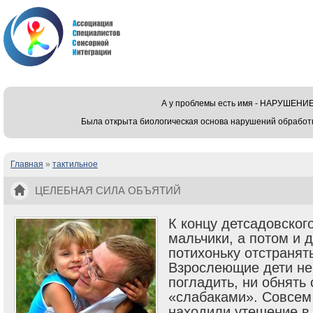
А у проблемы есть имя - НАРУШЕ
Была открыта биологическая основа нарушений обработ
Главная
»
тактильное
Вы здесь
ЦЕЛЕБНАЯ СИЛА ОБЪЯТИЙ
К концу детсадовског
мальчики, а потом и 
потихоньку отстранят
Взрослеющие дети не
погладить, ни обнять 
«слабаками». Совсем
находили утешение в 