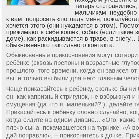
теперь отстранились,
мальчикам, неудобно 
к вам, попросить «погла
дь меня, пожалуйста
хочется этого (они нуждаются в этом). Посмо
прижимают к себе кошек, собак (если такие 
доме), как раскидываются в траве, в снегу...
обыкновенного тактильного контакта.
Обыкновенные прикосновения могут сотвори
ребёнке (сквозь препоны и возрастные глупо
прошлого, того времени, когда он зависел от
вы, и только вы были для него главным чело
Чаще прикасайтесь к ребёнку, сколько бы ни
он, как капризный стригунок, не взбрыкнул и 
смущения (да что я, маленький?!), делайте т
Прикасайтесь к ребёнку словно случайно, ко
когда сидите на одном диване... «Ого, какие
плечо сына, покачавшегося на турнике; «А во
дай поправлю», – прикоснитесь к дочке. Прик