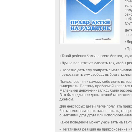
при
теле
пол
отн
ребе
дру
Дет
осо
• Де
• Пр
• Такой ребенок больше всего боится, когд
• Лучше попытаться сделать так, чтобы реб
• Полезно дать ему поиграть с материалом,
предоставить ему свободу выбрать, каким 
Прикосновения к самому себе легче вытерп
выдержать. По­этому проблемой является
Маленькой девочке-инвалиду было разреше
Это было для нее достаточной мотивацией,
джемом.
Для некоторых детей легче получать прик
быть по­лезным вертеться, прыгать, танцев
объятиями друг друга или использование
Какое поведение может указывать на так
• Негативная реакция на прикосновение к 