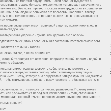
косновении со многими ощущениями. Такой ребенок нуждается в
сном контакте даже больше, чем другие, но испытывает затруднения с
учением его. Это может привести к серьезным трудностям в социальных
ошениях, если люди не понимают его проблемы. Напри­мер, такому
нку очень трудно стоять в очереди и нахо­диться в тесном контакте с
гими людьми.
ям, проявляющим признаки тактильной защиты, можно помочь, если
знать следующее:
ржать ребенка уверенно - лучше, чем держать его с опа­ской.
едпочтительнее, чтобы ребенок был в состоянии касать­ся самого себя.
а касаются его лица и головы.
енок обнял вас, а не вы обняли его.
 который трени­рует его осязание, например глиной, песком и водой, и
именно обра­зом.
еть, например, ес­ли вы щекочите себя, то вполне можете это
 возможность предоставить самому себе тактильную стимуляцию.
но иметь щетку, которую она погружала в банку с клубничным джемом.
 чтобы стимулировать область вокруг своего рта, облизывая щетку с
основения, если стимулируется чувство равновесия. Поэтому может
ать или раскачиваться пе­ред тем, как перейти к играм, связанным с
м материала, который обычно при­носит детям ощущение дискомфорта.
тильную защиту?
лицу.