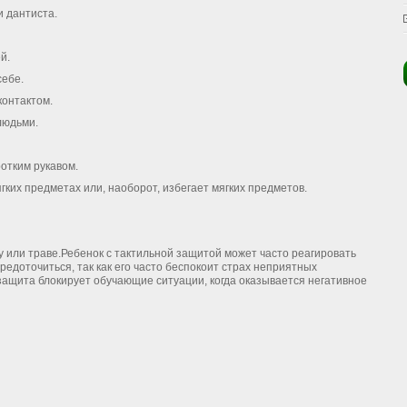
 дантиста.
й.
себе.
контактом.
 людьми.
ротким рукавом.
ких предметах или, наоборот, избегает мягких предметов.
у или траве.Ребенок с тактильной защитой может часто реагировать
редоточиться, так как его часто беспокоит страх неприятных
защита блокирует обучающие си­туации, когда оказывается негативное