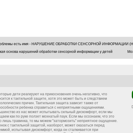
проблемы есть имя - НАРУШЕНИЕ ОБРАБОТКИ СЕНСОРНОЙ ИНФОРМАЦИИ (Н
кая основа нарушений обработки сенсорной информации у детей
Моз
торые дети реагируют на прикосновения очень негатив­но, что
сится к тактильной защите, хотя это может быть и следствием
ологических причин. Тактильная защита зависит также от
пособности ребенка справиться с непри­ятными ощущениями.
ьшинство из нас может испыты­вать сильный дискомфорт, если мы
аем как по руке ползет мохнатый паук. Если мы осознаем, что это
о лишь травинка, то мы можем "затормозить" неприятное ощуще­ние.
нок с тактильной защитой, наоборот, может ока­заться перед
ммой, испытывая дискомфорт, когда он сталкивается при