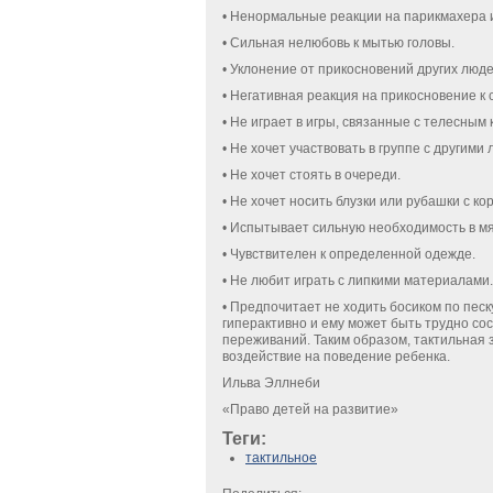
• Ненормальные реакции на парикмахера и
• Сильная нелюбовь к мытью головы.
• Уклонение от прикосновений других люде
• Негативная реакция на прикосновение к 
• Не играет в игры, связанные с телесным 
• Не хочет участвовать в группе с другими
• Не хочет стоять в очереди.
• Не хочет носить блузки или рубашки с ко
• Испытывает сильную необходимость в мяг
• Чувствителен к определенной одежде.
• Не любит играть с липкими материалами.
• Предпочитает не ходить босиком по песк
гиперактивно и ему может быть трудно сос
переживаний. Та­ким образом, тактильная 
воздействие на поведе­ние ребенка.
Ильва Эллнеби
«Право детей на развитие»
Теги:
тактильное