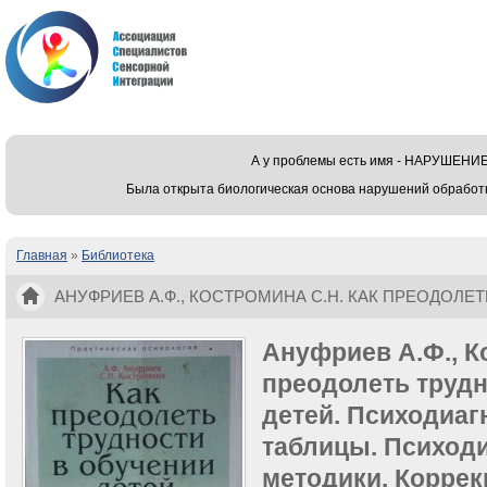
А у проблемы есть имя - НАРУШЕ
Была открыта биологическая основа нарушений обработ
Главная
»
Библиотека
Вы здесь
АНУФРИЕВ А.Ф., КОСТРОМИНА С.Н. КАК ПРЕОДОЛЕ
Ануфриев А.Ф., К
преодолеть трудн
детей. Психодиаг
таблицы. Психод
методики. Корре