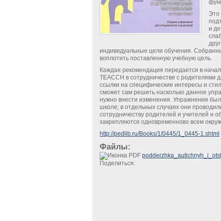
фун
Это 
подт
и д
сла
друг
индивидуальные цели обучения. Собранны
воплотить поставленную учебную цель.
Каждая рекомендация передается в начал
ТЕАССН в сотрудничестве с родителями дл
ссылки на специфические интересы и стил
сможет сам решить насколько данное упраж
нужно внести изменения. Упражнения был
школе; в отдельных случаях они проводил
сотрудничеству родителей и учителей и о
закрепляются одновременново всем окруж
http://pedlib.ru/Books/1/0445/1_0445-1.shtml
Файлы:
podderzhka_autichnyh_i_otst
Поделиться: