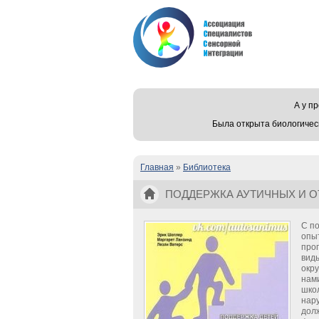
А у 
Была открыта биологичес
Главная
»
Библиотека
Вы здесь
ПОДДЕРЖКА АУТИЧНЫХ И О
ЛАНЗИНД, ЛЕЗЛИ ВАТЕРС
С по
опы
про
виды
окр
нами
шко
нар
дол