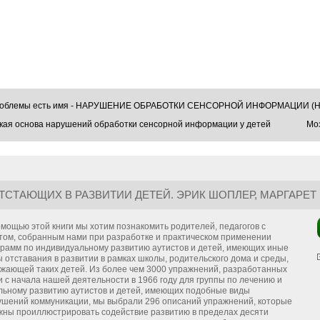
проблемы есть имя - НАРУШЕНИЕ ОБРАБОТКИ СЕНСОРНОЙ ИНФОРМАЦИИ (Н
кая основа нарушений обработки сенсорной информации у детей
Моз
ТСТАЮЩИХ В РАЗВИТИИ ДЕТЕЙ. ЭРИК ШОПЛЕР, МАРГАРЕТ
мощью этой книги мы хотим познакомить родителей, педагогов с
том, собранным нами при разработке и практическом применении
грамм по индивидуальному развитию аутистов и детей, имеющих иные
 отставания в развитии в рамках школы, родительского дома и среды,
ужающей таких детей. Из более чем 3000 упражнений, разработанных
 с начала нашей деятельности в 1966 году для группы по лечению и
льному развитию аутистов и детей, имеющих подобные виды
ушений коммуникации, мы выбрали 296 описаний упражнений, которые
жны проиллюстрировать содействие развитию в пределах десяти