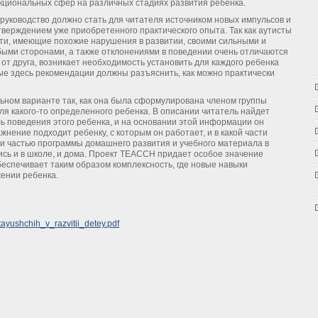
кциональных сфер на различных стадиях развития ребенка.
руководство должно стать для читателя источником новых импульсов и
верждением уже приобретенного практического опыта. Так как аутисты
ети, имеющие похожие нарушения в развитии, своими сильными и
быми сторонами, а также отклонениями в поведении очень отличаются
 от друга, возникает необходимость установить для каждого ребенка
е здесь рекомендации должны разъяснить, как можно практически
ьном варианте так, как она была сформулирована членом группы
я какого-то определенного ребенка. В описании читатель найдет
ь поведения этого ребенка, и на основании этой информации он
нение подходит ребенку, с которым он работает, и в какой части
и частью программы домашнего развития и учебного материала в
ись и в школе, и дома. Проект ТЕАССН придает особое значение
беспечивает таким образом комплексность, где новые навыки
ении ребенка.
ayushchih_v_razvitii_detey.pdf