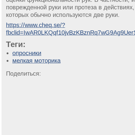
поврежденной руки или протеза в действиях
которых обычно используются две руки.
https://www.cheq.se/?
fbclid=IwAR0LKQqf10jvBzKBznRq7wG9Ag9Uer
Теги:
опросники
мелкая моторика
Поделиться: