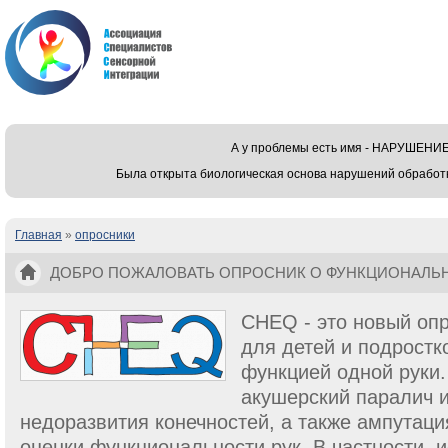
А у проблемы есть имя - НАРУШЕ
Была открыта биологическая основа нарушений обработ
Главная
»
опросники
Вы здесь
ДОБРО ПОЖАЛОВАТЬ ОПРОСНИК О ФУНКЦИОНАЛЬН
И ПОДРОСТКОВ (CHEQ)
CHEQ - это новый оп
для детей и подростк
функцией одной руки. 
акушерский паралич 
недоразвития конечностей, а также ампутаци
оценки функциональности рук. В частности, 