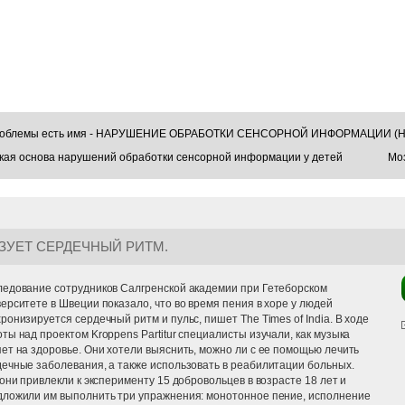
проблемы есть имя - НАРУШЕНИЕ ОБРАБОТКИ СЕНСОРНОЙ ИНФОРМАЦИИ (Н
кая основа нарушений обработки сенсорной информации у детей
Моз
УЕТ СЕРДЕЧНЫЙ РИТМ.
ледование сотрудников Салгренской академии при Гетеборском
ерситете в Швеции показало, что во время пения в хоре у людей
ронизируется сердечный ритм и пульс, пишет The Times of India. В ходе
ты над проектом Kroppens Partitur специалисты изучали, как музыка
ет на здоровье. Они хотели выяснить, можно ли с ее помощью лечить
ечные заболевания, а также использовать в реабилитации больных.
 они привлекли к эксперименту 15 добровольцев в возрасте 18 лет и
дложили им выполнить три упражнения: монотонное пение, исполнение