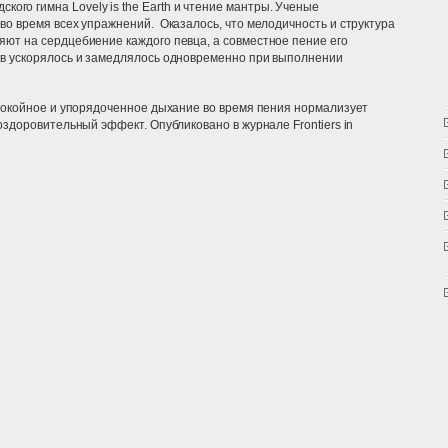
ского гимна Lovely is the Earth и чтение мантры. Ученые
во время всех упражнений.
Оказалось, что мелодичность и структура
ют на сердцебиение каждого певца, а совместное пение его
ов ускорялось и замедлялось одновременно при выполнении
спокойное и упорядоченное дыхание во время пения нормализует
 оздоровительный эффект.
Опубликовано
в
журнале
Frontiers in