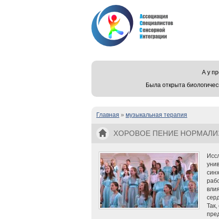
А у 
Была открыта биологичес
Главная
»
музыкальная терапия
Вы здесь
ХОРОВОЕ ПЕНИЕ НОРМАЛИЗ
Исс
унив
синх
рабо
влия
серд
Так,
пре