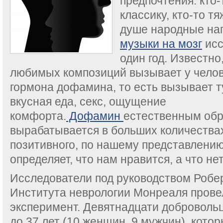
предпочтения: кто-
классику, кто-то т
душе народные на
музыки на мозг
исс
один год. Известн
любимых композиций вызывает у чело
гормона дофамина, то есть вызывает ту
вкусная еда, секс, ощущение
комфорта.
Дофамин
естественным об
вырабатывается в больших количества
позитивного, по нашему представлению,
определяет, что нам нравится, а что не
Исследователи под руководством Робе
Института неврологии Монреаля пров
эксперимент. Девятнадцати добровольц
до 37 лет (10 женщин, 9 мужчин), кото