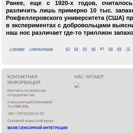
Ранее, еще с 1920-х годов, считалос
различить лишь примерно 10 тыс. запахо
Рокфеллеровского университета (США) пр
в экспериментах с добровольцами выясни
наш нос различает где-то триллион запах
Страницы
« первая
‹ предыдущая
…
63
64
65
66
67
68
69
70
КОНТАКТНАЯ
НАС ЧИТАЮТ
ИНФОРМАЦИЯ
Контакты по вопросам
сотрудничества
и консультаций Ененковой
Л.Н.
ПИСАТЬ
WA +7(978)109-03-92
Основной новостной канал
МАЯК СЕНСОРНОЙ ИНТЕГРАЦИИ