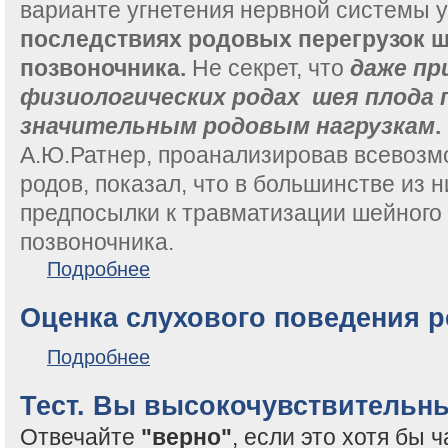
варианте угнетения нервной системы
последствиях родовых перегрузок ш
позвоночника.
Не секрет, что
даже пр
физиологических родах шея плода 
значительным родовым нагрузкам
А.Ю.Ратнер, проанализировав всевоз
родов, показал, что в большинстве из 
предпосылки к травматизации шейного
позвоночника.
о Знакомимся с цервикаликами - детьми, имеющим
Подробнее
Оценка слухового поведения р
о Оценка слухового поведения ребенка
Подробнее
Тест. Вы высокочувствительн
Отвечайте
"верно"
, если это хотя бы 