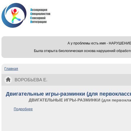
А у проблемы есть имя - НАРУШЕ
Была открыта биологическая основа нарушений обработ
Главная
Вы здесь
ВОРОБЬЕВА Е.
Двигательные игры-разминки (для первоклассн
ДВИГАТЕЛЬНЫЕ ИГРЫ-РАЗМИНКИ (для первокласс
Подробнее
о Двигательные игры-разминки (для первоклассников, и не