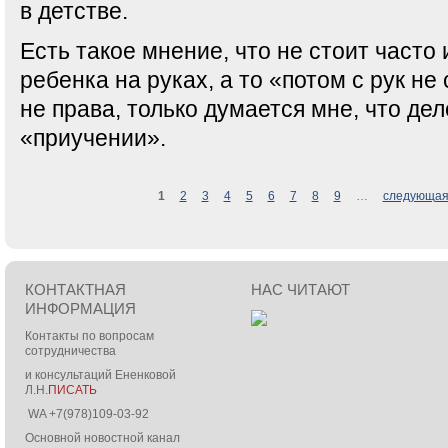
в детстве.
Есть такое мнение, что не стоит часто
ребенка на руках, а то «потом с рук не
не права, только думается мне, что дел
«приучении».
Страницы
1
2
3
4
5
6
7
8
9
…
следующая
КОНТАКТНАЯ
НАС ЧИТАЮТ
ИНФОРМАЦИЯ
Контакты по вопросам
сотрудничества
и консультаций Ененковой
Л.Н.
ПИСАТЬ
WA +7(978)109-03-92
Основной новостной канал