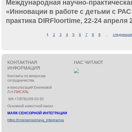
Международная научно-практическа
«Инновации в работе с детьми с РАС
практика DIRFloortime, 22-24 апреля 
Страницы
1
2
3
4
5
6
7
8
9
…
следующая
КОНТАКТНАЯ
НАС ЧИТАЮТ
ИНФОРМАЦИЯ
Контакты по вопросам
сотрудничества
и консультаций Ененковой
Л.Н.
ПИСАТЬ
WA +7(978)109-03-92
Основной новостной канал
МАЯК СЕНСОРНОЙ ИНТЕГРАЦИИ
https://t.me/sensornaya_integraciya