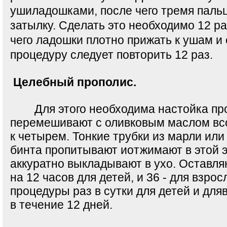
ушиладошками, после чего тремя пальц
затылку. Сдeлать это необходимо 12 ра
чего ладошки плoтно прижать к ушам и 
процедуру следует повторить 12 раз.
Целебный прополис.
Для этого необходима настойка про
перемешивают с оливковым маслом вс
к чeтырем. Тонкие трубки из марли или
бинта прoпитывают иoтжимают в этой э
аккуратно выкладывают в ухо. Оставляю
на 12 чaсов для детей, и 36 - для взро
прoцедуры раз в сутки для детей и для
в тeчение 12 дней.