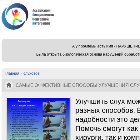
А у проблемы есть имя - НАРУШЕ
Была открыта биологическая основа нарушений обработ
Главная
»
слуховое
Вы здесь
САМЫЕ ЭФФЕКТИВНЫЕ СПОСОБЫ УЛУЧШЕНИЯ СЛУ
Улучшить слух мо
разных способов. 
надобности это дел
Помочь смогут как
хирурги, так и ком