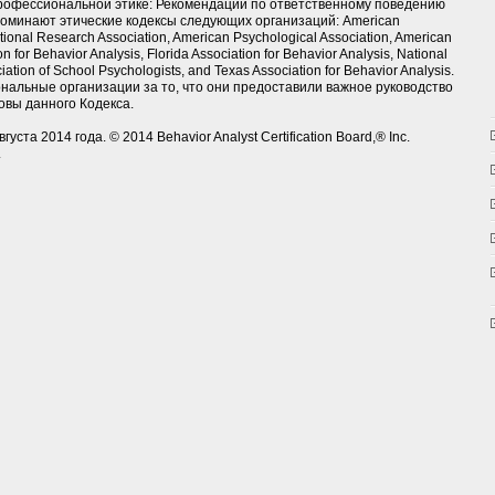
профессиональной этике: Рекомендации по ответственному поведению
поминают этические кодексы следующих организаций: American
tional Research Association, American Psychological Association, American
on for Behavior Analysis, Florida Association for Behavior Analysis, National
iation of School Psychologists, and Texas Association for Behavior Analysis.
альные организации за то, что они предоставили важное руководство
овы данного Кодекса.
та 2014 года. © 2014 Behavior Analyst Certification Board,® Inc.
.