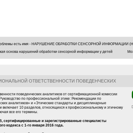
проблемы есть имя - НАРУШЕНИЕ ОБРАБОТКИ СЕНСОРНОЙ ИНФОРМАЦИИ (Н
кая основа нарушений обработки сенсорной информации у детей
Моз
СИОНАЛЬНОЙ ОТВЕТСТВЕННОСТИ ПОВЕДЕНЧЕСКИХ
твенности поведенческих аналитиков от сертификационной комиссии
Руководство по профессиональной этике: Рекомендации по
ских аналитиков» и «Этические стандарты и дисциплинарные
и включает 10 разделов, относящихся к профессиональному и этичному
ючая все его термины.
В, сертифицированные и зарегистрированные специалисты
о кодекса с 1-го января 2016 года.