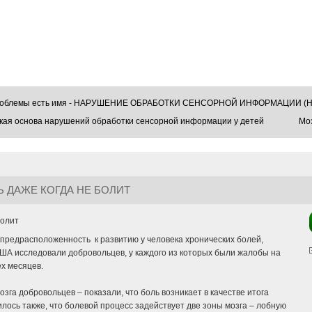
проблемы есть имя - НАРУШЕНИЕ ОБРАБОТКИ СЕНСОРНОЙ ИНФОРМАЦИИ (Н
кая основа нарушений обработки сенсорной информации у детей
Моз
 ДАЖЕ КОГДА НЕ БОЛИТ
предрасположенность к развитию у человека хронических болей,
ША исследовали добровольцев, у каждого из которых были жалобы на
ех месяцев.
зга добровольцев – показали, что боль возникает в качестве итога
лось также, что болевой процесс задействует две зоны мозга – лобную