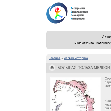
А у 
Была открыта биологичес
Главная
»
мелкая моторика
Вы здесь
БОЛЬШАЯ ПОЛЬЗА МЕЛКОЙ
Сов
пар
комп
Когд
клав
связ