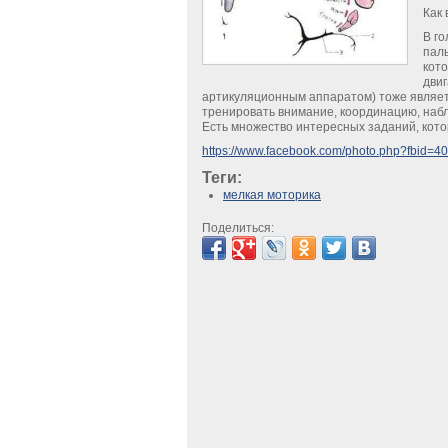
Как 
В го
паль
кото
двиг
артикуляционным аппаратом) тоже являетс
тренировать внимание, координацию, наблю
Есть множество интересных заданий, кото
https://www.facebook.com/photo.php?fbid=
Теги:
мелкая моторика
Поделиться: