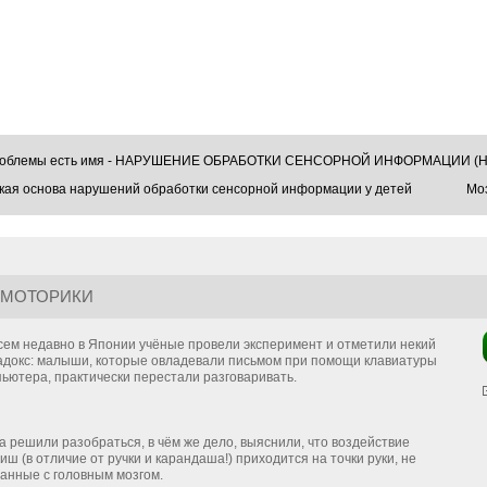
проблемы есть имя - НАРУШЕНИЕ ОБРАБОТКИ СЕНСОРНОЙ ИНФОРМАЦИИ (Н
кая основа нарушений обработки сенсорной информации у детей
Моз
 МОТОРИКИ
сем недавно в Японии учёные провели эксперимент и отметили некий
адокс: малыши, которые овладевали письмом при помощи клавиатуры
ьютера, практически перестали разговаривать.
а решили разобраться, в чём же дело, выяснили, что воздействие
иш (в отличие от ручки и карандаша!) приходится на точки руки, не
анные с головным мозгом.