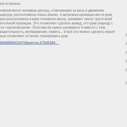
всё устроено
ловном мозге человека центры, отвечающие за речь и движение
цев рук, расположены очень близко. А величина проекции кисти руки,
рая расположена в коре головного мозга, занимает около трети всей
ательной проекции. Это позволяет сделать вывод, что рука (наряду с
я «органом речи». Поэтому её нужно развивать! А вместе с тем
дательность, воображение, память... И всё это можно сделать играя!
рые позволяют отлично тренировать руку.
409848985818470&set=np.47500394....