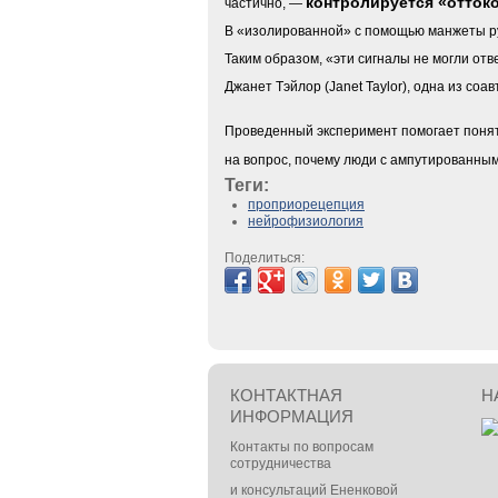
контролируется «отток
частично, —
В «изолированной» с помощью манжеты руке
Таким образом, «эти сигналы не могли от
Джанет Тэйлор (Janet Taylor), одна из соа
Проведенный эксперимент помогает понять
на вопрос, почему люди с ампутированны
Теги:
проприорецепция
нейрофизиология
Поделиться:
КОНТАКТНАЯ
Н
ИНФОРМАЦИЯ
Контакты по вопросам
сотрудничества
и консультаций Ененковой