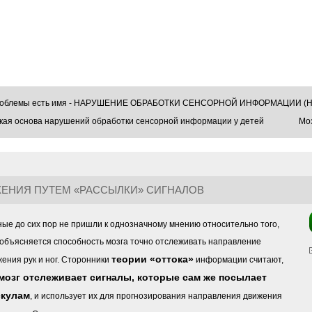
проблемы есть имя - НАРУШЕНИЕ ОБРАБОТКИ СЕНСОРНОЙ ИНФОРМАЦИИ (Н
кая основа нарушений обработки сенсорной информации у детей
Моз
ЕНИЯ ПУТЕМ «РАССЫЛКИ» СИГНАЛОВ
ные до сих пор не пришли к однозначному мнению относительно того,
 объясняется способность мозга точно отслеживать направление
теории «оттока»
ения рук и ног. Сторонники
информации считают,
мозг отслеживает сигналы, которые сам же посылает
скулам
, и использует их для прогнозирования направления движения