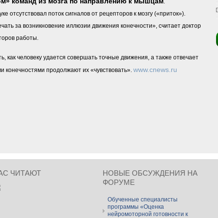
ом» команд из мозга по направлению к мышцам
.
 отсутствовал поток сигналов от рецепторов к мозгу («приток»).
вечать за возникновение иллюзии движения конечности», считает доктор
второв работы.
, как человеку удается совершать точные движения, а также отвечает
www.cnews.ru
ми конечностями продолжают их «чувствовать».
АС ЧИТАЮТ
НОВЫЕ ОБСУЖДЕНИЯ НА
ФОРУМЕ
Обученные специалисты
программы «Оценка
нейромоторной готовности к