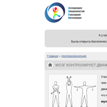
А у 
Была открыта биологичес
Главная
»
проприорецепция
Вы здесь
МОЗГ КОНТРОЛИРУЕТ ДВИЖ
Уче
чем
движ
что
му