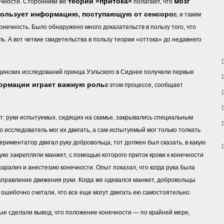
теории «притока»
мозг
ечности. Сторонники же
полагают, что
ользует информацию, поступающую от сенсоро
в, и таким
онечность. Было обнаружено много доказательств в пользу того, что
. А вот четкие свидетельства в пользу теории «оттока» до недавнего
цинских исследований принца Уэльского в Сиднее получили первые
ормации играет важную роль
в этом процессе, сообщает
: руки испытуемых, сидящих на скамье, закрывались специальным
о исследователь мог их двигать, а сам испытуемый мог только толкать
ериментатор двигал руку добровольца, тот должен был сказать, в какую
уке закрепляли манжет, с помощью которого приток крови к конечности
ралич и анестезию конечности. Опыт показал, что когда рука была
правление движения руки. Когда же одевался манжет, добровольцы
и ошибочно считали, что все еще могут двигать ею самостоятельно.
ые сделали вывод, что положение конечности — по крайней мере,