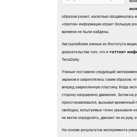
кон
исп
образом узнает, насколько продвинулась к
«приток» информации играет большую роль
времени не были найдены.
Австралийские ученые из Института меди
«отток» инф
доказательства того, что и
TerraDaily.
Ученые поставили следующий эксперимент
экраном и закреплялись таким образом, чт
вперед закрепленную пластину. Когда эксп
сторону направлено движение. Затем на р
приостанавливался, вызывая временный па
свободна, испытуемые точно указывали на
не могли определить, двигают ли их руку, 
На основе результатов эксперимента учен