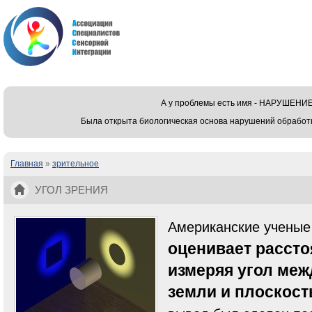
А у проблемы есть имя - НАРУШЕ
Была открыта биологическая основа нарушений обработ
Главная
»
зрительное
Вы здесь
УГОЛ ЗРЕНИЯ
Американские ученые
оценивает рассто
измеряя угол ме
земли и плоскост