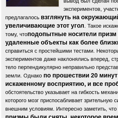
вывод был сделан по
экспериментов, участ
взглянуть на окружающий
предлагалось
увеличивающие этот угол
. Такое иска
подопытные носители призм
тому,
что
удаленные объекты как более близк
справиться с простейшими тестами. Некотор
экспериментов даже наклонялись вперед, ст
тело перпендикулярно неправильно предста
по прошествии 20 минут
земли. Однако
искаженному восприятию, и все про
обстоятельство указывает на гибкость меха
которого мозг приспосабливает зрительную 
внешним условиям. Интересно заметить, что
призмы были сняты, некоторое вре