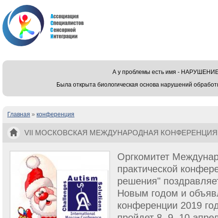
А у проблемы есть имя - НАРУШЕ
Была открыта биологическая основа нарушений обработ
Главная
»
конференция
Вы здесь
VII МОСКОВСКАЯ МЕЖДУНАРОДНАЯ КОНФЕРЕНЦИЯ 
Оргкомитет Междунар
практической конфере
решения" поздравляе
Новым годом и объявл
конференции 2019 го
пройдет 8, 9, 10 апре