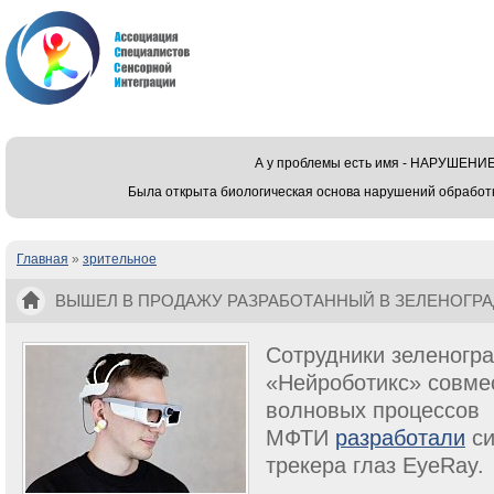
А у проблемы есть имя - НАРУШЕ
Была открыта биологическая основа нарушений обработ
Главная
»
зрительное
Вы здесь
ВЫШЕЛ В ПРОДАЖУ РАЗРАБОТАННЫЙ В ЗЕЛЕНОГРА
ГЛАЗ
Сотрудники зеленогр
«Нейроботикс» совме
волновых процессов
МФТИ
разработали
си
трекера глаз EyeRay.