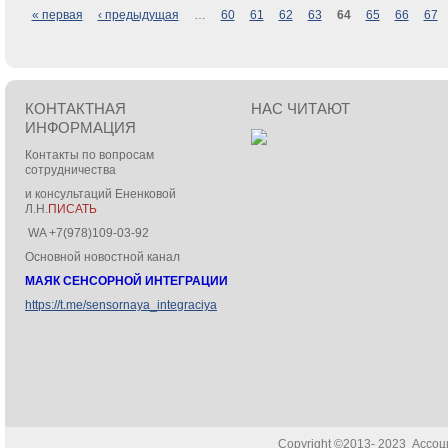
« первая
‹ предыдущая
…
60
61
62
63
64
65
66
67
КОНТАКТНАЯ
НАС ЧИТАЮТ
ИНФОРМАЦИЯ
Контакты по вопросам
сотрудничества
и консультаций Ененковой
Л.Н.
ПИСАТЬ
WA +7(978)109-03-92
Основной новостной канал
МАЯК СЕНСОРНОЙ ИНТЕГРАЦИИ
https://t.me/sensornaya_integraciya
Copyright ©2013- 2023 Ассо