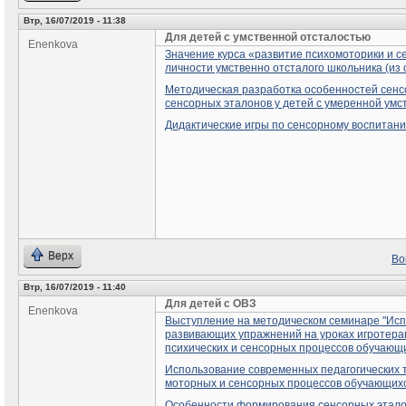
Втр, 16/07/2019 - 11:38
Для детей с умственной отсталостью
Enenkova
Значение курса «развитие психомоторики и с
личности умственно отсталого школьника (из 
Методическая разработка особенностей сенс
сенсорных эталонов у детей с умеренной умс
Дидактические игры по сенсорному воспитани
Верх
Во
Втр, 16/07/2019 - 11:40
Для детей с ОВЗ
Enenkova
Выступление на методическом семинаре "Исп
развивающих упражнений на уроках игротера
психических и сенсорных процессов обучающи
Использование современных педагогических т
моторных и сенсорных процессов обучающих
Особенности формирования сенсорных эталон