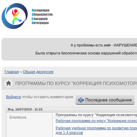
А у проблемы есть имя - НАРУШЕ
Была открыта биологическая основа нарушений обработ
Главная
»
Общая дискуссия
Вы здесь
ПРОГРАММЫ ПО КУРСУ "КОРРЕКЦИЯ ПСИХОМОТОР
Войдите
чтобы оставить комментарии
Последнее сообщение
Втр, 16/07/2019 - 11:23
Программы по курсу "Коррекция психомото
Enenkova
Рабочая программа по курсу "Коррекция псих
Рабочая учебная программа по развитию пси
для 1-4 классов