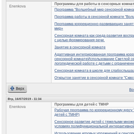
Программы для работы в сенсорных комна
Enenkova
Программа "Волшебный мир сенсорной комна
Программа работы в сенсорной комнате "Вол
Программа коррекционно-развивающих занят
мир»
Сенсорная комната как среда развития воспр
с целью формирования речи.
Занятие в сенсорной комнате
Адаптивная интегрированная программа кор
сенсорной комнате
Использование Светлой се
логопедической работе с детьми с ограничен
Сенсорная комната в школе для слабослыша
Открытое занятие в сенсорной комнате "Скво
Верх
Во
Втр, 16/07/2019 - 11:34
Программы для детей с ТМНР
Enenkova
Рабочая программа по коррекционному курсу 
детей с ТМНР)
Сенсорное развитие детей с тяжелыми множ
условиях полифункциональной интерактивно
Использование игровых упражнений и сенсо