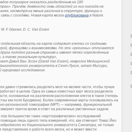
аждое полушарие оказалось разделённым на 180
тран»
. Причём, девяносто семь областей из них никогда не
анее, несмотря на явные различия в структуре, функции и
связь с соседями. Новая карта мозга
опубликована
в
Nature
.
. F. Glasser, D. C. Van Essen
 отдельная область на карте содержит клетки со сходными
рой, функциями и взаимосвязями. Но эти «регионы» отличаются
 друга подобно разным странам и имеют чётко определённые
, а также уникальную культуру»,
ает Дэвид Ван Эссен (David Van Essen), невролог Медицинской
ашингтонского университета в Сент-Луисе, штат Миссури,
 курировал исследование.
и давно стремились разделить мозг на мелкие части, чтобы лучше
н работает в целом. Одна из самых известных карт мозга разделила
ласти, основанные на различном расположении клеток в ткани (теперь
стны как поля Бродмана). Более современные карты основывались на
тно-резонансной томографии (МРТ) — например, функциональной
измеряет приток крови в ответ на различные умственные задачи.
х пор большинство таких «картографических» исследований
 помощью лишь одного типа измерений, что, как отмечает Томас Йео
 нейробиолог из Национального университета Сингапура, не только
е представление о работе всего мозга, но и может ввести