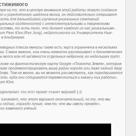
стижимого
ря на то, что в центре внимания этой работы лежало создание
го и усреднённого шаблона мозга, он действительно открывает
ость для дальнейшего изучения уникальных сочетаний
уальных особенностей с интеллектуальными и творческими
остями, то есть того, что делает каждого из нас уникальным»,
ит Рекс Юнг (Rex Jung), нейропсихолог из Университета Нью-
 в Альбукерке.
чевидных плюсах минусы также есть: карта ограничена в нескольких
ах. Самое важное, она очень немногое рассказывает о биохимических
ы мозга или об активности отдельных нейронов, их небольших групп.
хоже на фантастическую карту Google «Планета Земля», которая
аже продемонстрировать ваше район города или даже задний двор
дома. Тем не менее, вы не можете рассмотреть, как передвигаются
седи, куда они собираются переместиться и какая у них работа»,
ит Юнг.
дполагает, что этот проект станет версией 1.0.
 означает, что этот вариант окончательный, но то, что мы
и сейчас, гораздо лучше, чем то, что мы имели прежде»,
но замечает учёный.