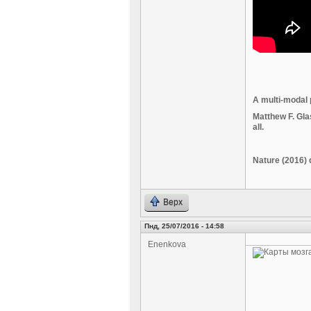
A multi-modal 
Matthew F. Gla
all.
Nature (2016) 
Верх
Пнд, 25/07/2016 - 14:58
Enenkova