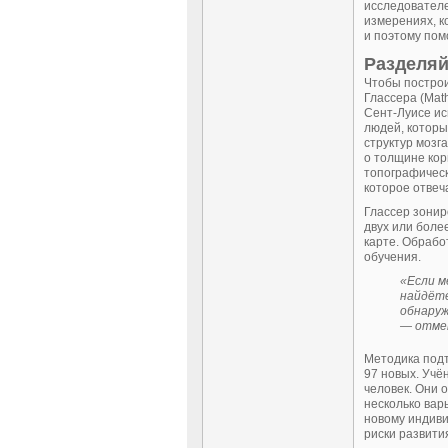
исследователе
измерениях, к
и поэтому пом
Разделяй
Чтобы построи
Глассера (Mat
Сент-Луисе ис
людей, которы
структур мозг
о толщине кор
топографическ
которое отвеч
Глассер зонир
двух или боле
карте. Обрабо
обучения.
«Если м
найдёте
обнаруж
— отме
Методика подт
97 новых. Учё
человек. Они 
несколько вар
новому индиви
риски развити