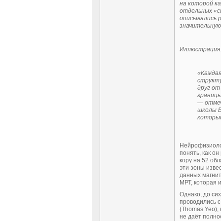
на которой к
отдельных
«с
описывались р
значительную 
Иллюстрация: M
«Каждая
структу
друг от
границы
— отмеч
школы В
который
Нейрофизиолог
понять, как о
кору на 52 об
эти зоны изве
данных магни
МРТ, которая 
Однако, до си
проводились с
(Thomas Yeo),
не даёт полно