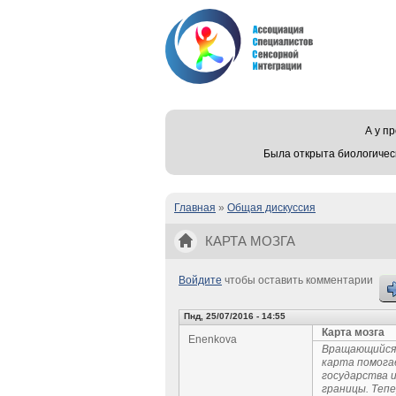
А у 
Была открыта биологичес
Главная
»
Общая дискуссия
Вы здесь
КАРТА МОЗГА
Войдите
чтобы оставить комментарии
Пнд, 25/07/2016 - 14:55
Карта мозга
Enenkova
Вращающийся 
карта помогае
государства 
границы. Тепе