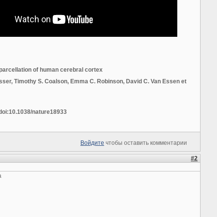
parcellation of human cerebral cortex
sser, Timothy S. Coalson, Emma C. Robinson, David C. Van Essen et
doi:10.1038/nature18933
Войдите
чтобы оставить комментарии
#2