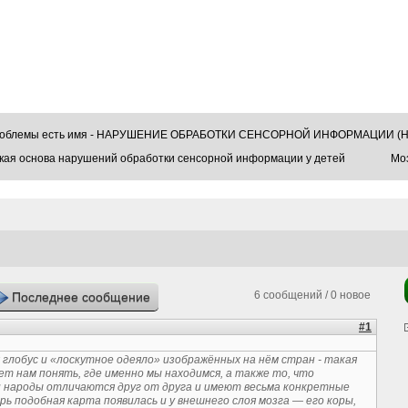
проблемы есть имя - НАРУШЕНИЕ ОБРАБОТКИ СЕНСОРНОЙ ИНФОРМАЦИИ (Н
кая основа нарушений обработки сенсорной информации у детей
Моз
6 сообщений / 0 новое
Последнее сообщение
#1
глобус и «лоскутное одеяло» изображённых на нём стран - такая
т нам понять, где именно мы находимся, а также то, что
и народы отличаются друг от друга и имеют весьма конкретные
рь подобная карта появилась и у внешнего слоя мозга — его коры,