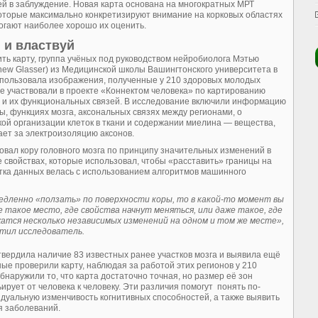
й в заблуждение. Новая карта основана на многократных МРТ
оторые максимально конкретизируют внимание на корковых областях
огают наиболее хорошо их оценить.
 и властвуй
ть карту, группа учёных под руководством нейробиолога Мэтью
hew Glasser) из Медицинской школы Вашингтонского университета в
пользовала изображения, полученные у 210 здоровых молодых
е участвовали в проекте «Коннектом человека» по картированию
а и их функциональных связей. В исследование включили информацию
ы, функциях мозга, аксональных связях между регионами, о
ой организации клеток в ткани и содержании миелина — вещества,
ает за электроизоляцию аксонов.
овал кору головного мозга по принципу значительных изменений в
е свойствах, которые использовал, чтобы «расставить» границы на
тка данных велась с использованием алгоритмов машинного
едленно «ползать» по поверхности коры, то в какой-то момент вы
 такое место, где свойства начнут меняться, или даже такое, где
атся несколько независимых изменений на одном и том же месте»,
тил исследователь.
вердила наличие 83 известных ранее участков мозга и выявила ещё
ные проверили карту, наблюдая за работой этих регионов у 210
обнаружили то, что карта достаточно точная, но размер её зон
ьирует от человека к человеку. Эти различия помогут понять по-
дуальную изменчивость когнитивных способностей, а также выявить
я заболеваний.