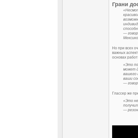
Грани до
«Несмот
красиво
возможн
индивид
способн
— говор
Мексико
Но при всех о
важных аспект
основах работ
«Это по
может д
вашего 
ваши со
— говор
Глассер же пре
«Это не
получил
— резон