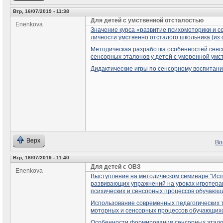
Втр, 16/07/2019 - 11:38
Для детей с умственной отсталостью
Enenkova
Значение курса «развитие психомоторики и с
личности умственно отсталого школьника (из 
Методическая разработка особенностей сенс
сенсорных эталонов у детей с умеренной умс
Дидактические игры по сенсорному воспитани
Верх
Во
Втр, 16/07/2019 - 11:40
Для детей с ОВЗ
Enenkova
Выступление на методическом семинаре "Исп
развивающих упражнений на уроках игротера
психических и сенсорных процессов обучающи
Использование современных педагогических т
моторных и сенсорных процессов обучающих
Особенности формирования сенсорных эталон