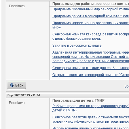
Программы для работы в сенсорных комна
Enenkova
Программа "Волшебный мир сенсорной комна
Программа работы в сенсорной комнате "Вол
Программа коррекционно-развивающих занят
мир»
Сенсорная комната как среда развития воспр
с целью формирования речи.
Занятие в сенсорной комнате
Адаптивная интегрированная программа кор
сенсорной комнате
Использование Светлой се
логопедической работе с детьми с ограничен
Сенсорная комната в школе для слабослыша
Открытое занятие в сенсорной комнате "Скво
Верх
Во
Втр, 16/07/2019 - 11:34
Программы для детей с ТМНР
Enenkova
Рабочая программа по коррекционному курсу 
детей с ТМНР)
Сенсорное развитие детей с тяжелыми множ
условиях полифункциональной интерактивно
Использование игровых упражнений и сенсо