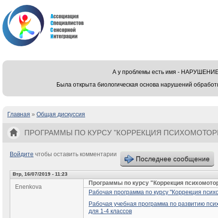
А у проблемы есть имя - НАРУШЕ
Была открыта биологическая основа нарушений обработ
Главная
»
Общая дискуссия
Вы здесь
ПРОГРАММЫ ПО КУРСУ "КОРРЕКЦИЯ ПСИХОМОТОР
Войдите
чтобы оставить комментарии
Последнее сообщение
Втр, 16/07/2019 - 11:23
Программы по курсу "Коррекция психомото
Enenkova
Рабочая программа по курсу "Коррекция псих
Рабочая учебная программа по развитию пси
для 1-4 классов