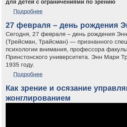
о «Познавая искусство». Выставка современного ис
Подробнее
27 февраля – день рождения 
Сегодня, 27 февраля – день рождения Эн
(Трейсман, Трайсман) — признанного спец
психологии внимания, профессора факуль
Принстонского университета. Энн Мари Т
1935 году.
о 27 февраля – день рождения Энн Мари Трисман
Подробнее
Как зрение и осязание управл
жонглированием