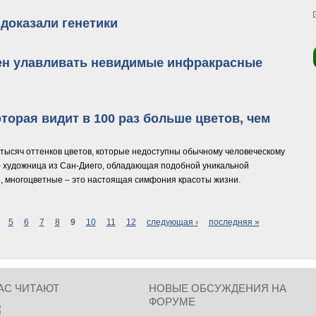
доказали генетики
о, доказали генетики
бен улавливать невидимые инфракрасные
обен улавливать невидимые инфракрасные лучи
торая видит в 100 раз больше цветов, чем
тысяч оттенков цветов, которые недоступны обычному человеческому
 художница из Сан-Диего, обладающая подобной уникальной
е, многоцветные – это настоящая симфония красоты жизни.
 которая видит в 100 раз больше цветов, чем обычные люди
5
6
7
8
9
10
11
12
следующая ›
последняя »
АС ЧИТАЮТ
НОВЫЕ ОБСУЖДЕНИЯ НА
ФОРУМЕ