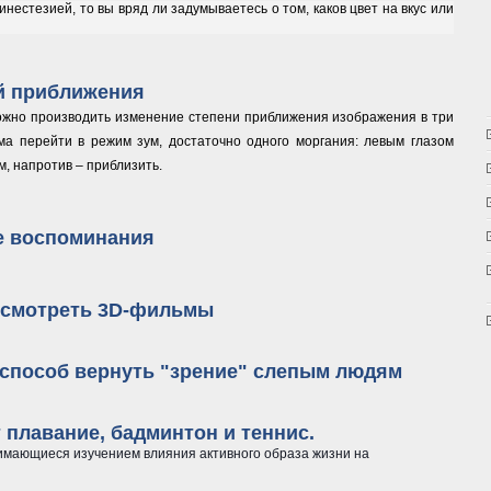
инестезией, то вы вряд ли задумываетесь о том, каков цвет на вкус или
ять на вкус еды
й приближения
ожно производить изменение степени приближения изображения в три
ма перейти в режим зум, достаточно одного моргания: левым глазом
, напротив – приблизить.
ией приближения
е воспоминания
ные воспоминания
т смотреть 3D-фильмы
оит смотреть 3D-фильмы
способ вернуть "зрение" слепым людям
и способ вернуть "зрение" слепым людям
 плавание, бадминтон и теннис.
имающиеся изучением влияния активного образа жизни на
ют плавание, бадминтон и теннис.