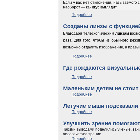
Если у вас нет отклонения, называемого с
наоборот — как вкус выглядит.
Подробнее
о Ваши глаза способны вли
Созданы линзы с функцие
Благодаря телескопическим
линзам
возм
раза. Для того, чтобы из обычного режи
возможно отдалить изображение, а правым
Подробнее
о Созданы линзы с функц
Где рождаются визуальны
Подробнее
о Где рождаются визуаль
Маленьким детям не стои
Подробнее
о Маленьким детям не ст
Летучие мыши подсказали 
Подробнее
о Летучие мыши подсказал
Улучшить зрение помогают
Такими выводами поделились учёные, зан
человеческое зрение.
Подробнее
о Улучшить зрение помога