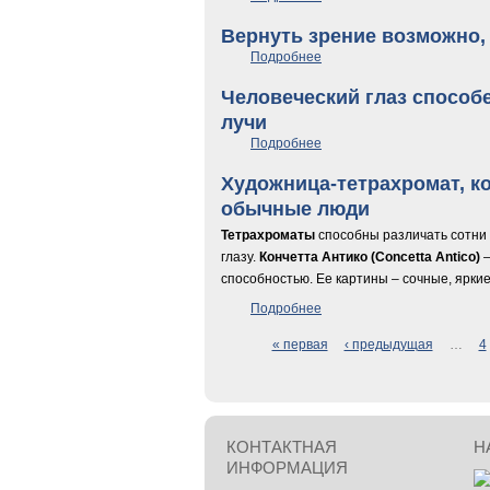
Вернуть зрение возможно, 
Подробнее
о Вернуть зрение возможн
Человеческий глаз спосо
лучи
Подробнее
о Человеческий глаз спос
Художница-тетрахромат, ко
обычные люди
Тетрахроматы
способны различать сотни 
глазу.
Кончетта Антико (Concetta Antico)
–
способностью. Ее картины – сочные, ярки
Подробнее
о Художница-тетрахромат,
« первая
‹ предыдущая
…
4
Страницы
КОНТАКТНАЯ
Н
ИНФОРМАЦИЯ