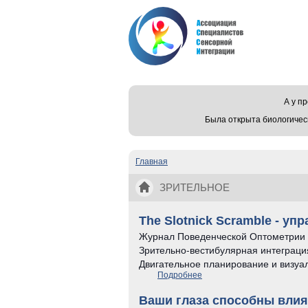
А у 
Была открыта биологичес
Главная
Вы здесь
ЗРИТЕЛЬНОЕ
The Slotnick Scramble - у
Журнал Поведенческой Оптометрии 21
Зрительно-вестибулярная интеграци
Двигательное планирование и визуа
Подробнее
о The Slotnick Scramble -
Ваши глаза способны влия