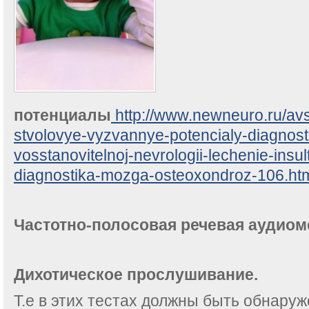
потенциалы
http://www.newneuro.ru/avs
stvolovye-vyzvannye-potencialy-diagnosti
vosstanovitelnoj-nevrologii-lechenie-insu
diagnostika-mozga-osteoxondroz-106.ht
Частотно-полосовая речевая аудиом
Дихотическое прослушивание.
Т.е в этих тестах должны быть обнару